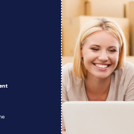
ent
ine