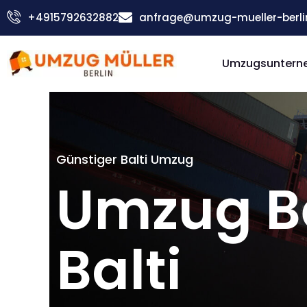
Zum
+4915792632882
anfrage@umzug-mueller-berli
Inhalt
springen
Umzugsunterne
Günstiger Balti Umzug
Umzug Be
Balti