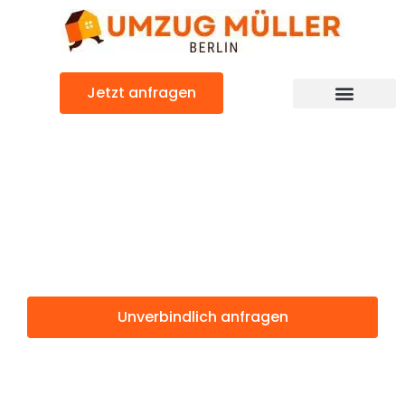
Zum
Inhalt
springen
Jetzt anfragen
Umzugsunternehmen Berlin
Günstiger Vaduz Umzug
Umzug Berlin
Vaduz
Unverbindlich anfragen
Weitere Informationen