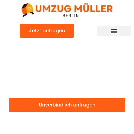
Zum
Inhalt
springen
Jetzt anfragen
Umzugsunternehmen Berlin
Günstiger Porto Umzug
Umzug Berlin
Porto
Unverbindlich anfragen
Weitere Informationen