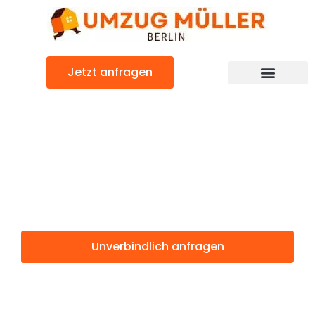
Zum
Inhalt
springen
Jetzt anfragen
Umzugsunternehmen Berlin
Günstiger Saarbrücken Umzug
Umzug Berlin
Saarbrücken
Unverbindlich anfragen
Weitere Informationen