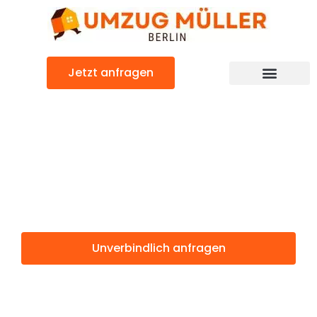
Zum
Inhalt
springen
Jetzt anfragen
Umzugsunternehmen Berlin
Günstiger Montpellier Umzug
Umzug Berlin
Montpellier
Unverbindlich anfragen
Weitere Informationen