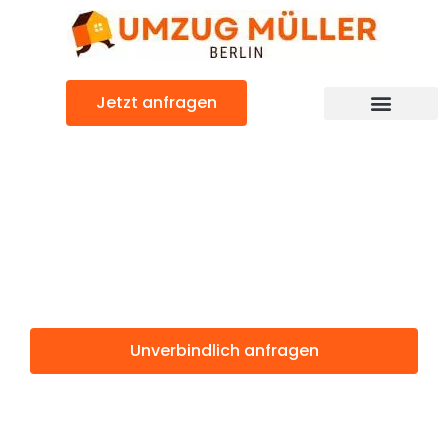
Zum
Inhalt
springen
Jetzt anfragen
Umzugsunternehmen Berlin
Günstiger Peristeri Umzug
Umzug Berlin
Peristeri
Unverbindlich anfragen
Weitere Informationen