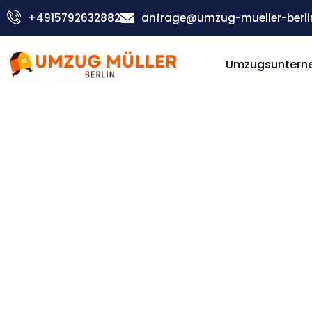
Zum
+4915792632882
anfrage@umzug-mueller-berli
Inhalt
springen
Umzugsunterne
Günstiger Ferrara Umzug
Umzug Be
Ferrara