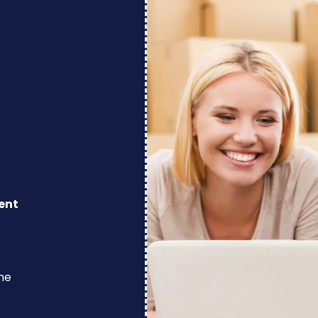
ent
ine