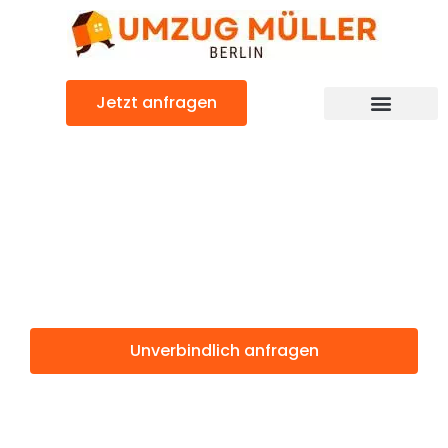
Zum
Inhalt
springen
Jetzt anfragen
Umzugsunternehmen Berlin
Günstiger Schifflange Umzug
Umzug Berlin
Schifflange
Unverbindlich anfragen
Weitere Informationen