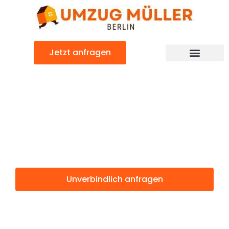
Zum
Inhalt
springen
Jetzt anfragen
Umzugsunternehmen Berlin
Günstiger Alesund Umzug
Umzug Berlin
Alesund
Unverbindlich anfragen
Weitere Informationen