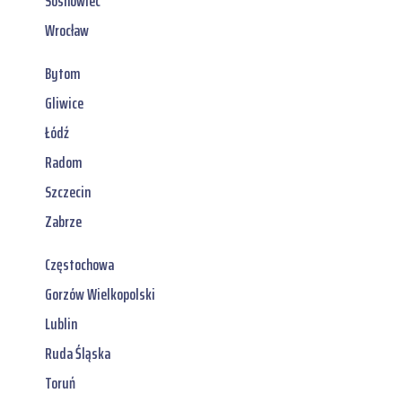
Sosnowiec
Wrocław
Bytom
Gliwice
Łódź
Radom
Szczecin
Zabrze
Częstochowa
Gorzów Wielkopolski
Lublin
Ruda Śląska
Toruń