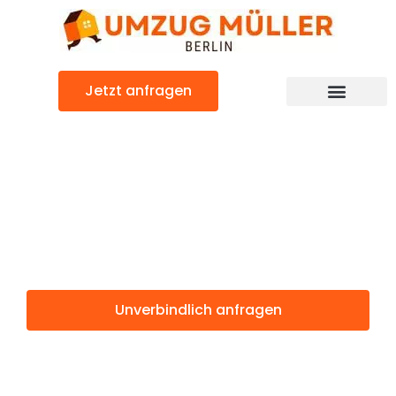
Zum
Inhalt
springen
Jetzt anfragen
Umzugsunternehmen Berlin
Günstiger Zabrze Umzug
Umzug Berlin
Zabrze
Unverbindlich anfragen
Weitere Informationen