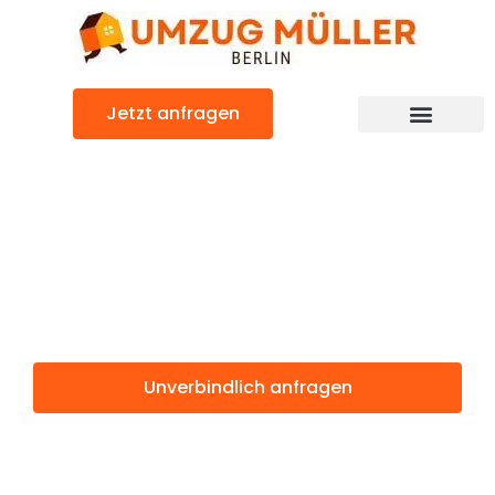
Zum
Inhalt
springen
Jetzt anfragen
Umzugsunternehmen Berlin
Günstiger Helsingborg Umzug
Umzug Berlin
Helsingborg
Unverbindlich anfragen
Weitere Informationen