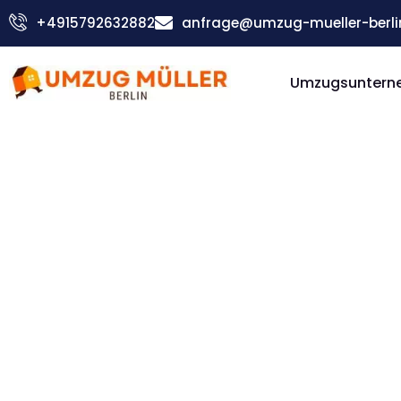
Zum
+4915792632882
anfrage@umzug-mueller-berli
Inhalt
springen
Umzugsunterne
Günstiger Horsholm Umzug
Umzug Be
Horshol