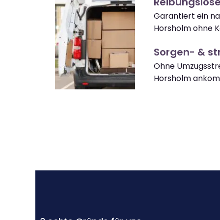
Reibungslos
Garantiert ein n
Horsholm ohne K
Sorgen- & str
Ohne Umzugsstre
Horsholm anko