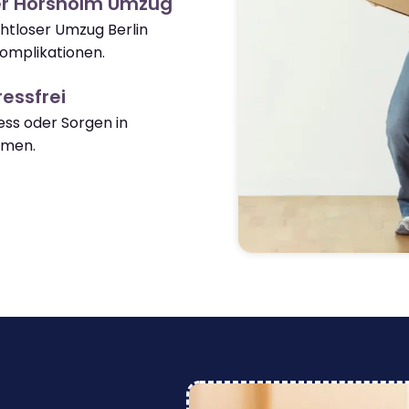
er Horsholm Umzug
ahtloser Umzug Berlin
omplikationen.
essfrei
ss oder Sorgen in
mmen.