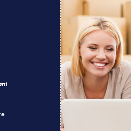
ent
ine