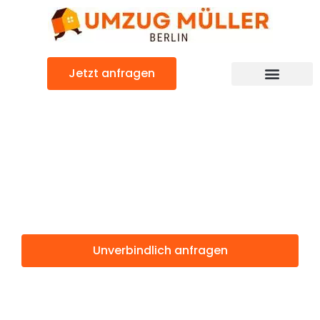
Zum
Inhalt
springen
Jetzt anfragen
Umzugsunternehmen Berlin
Günstiger Randers Umzug
Umzug Berlin
Randers
Unverbindlich anfragen
Weitere Informationen