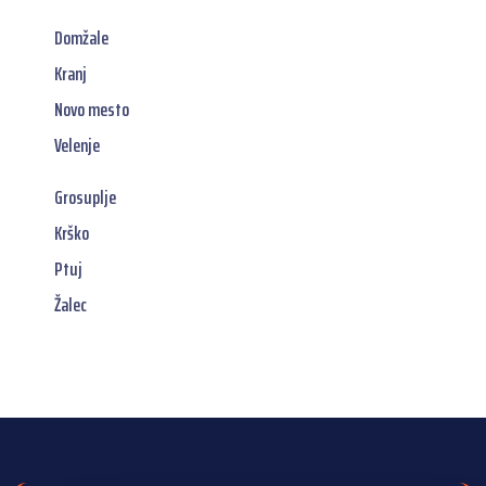
Domžale
Kranj
Novo mesto
Velenje
Grosuplje
Krško
Ptuj
Žalec