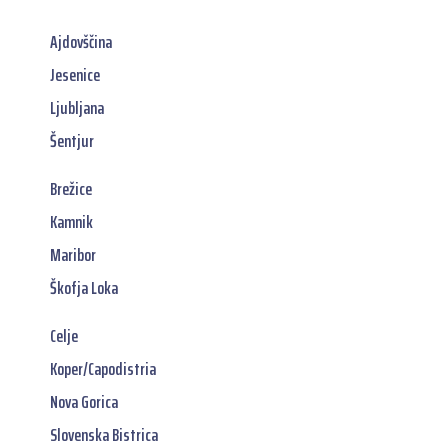
Ajdovščina
Jesenice
Ljubljana
Šentjur
Brežice
Kamnik
Maribor
Škofja Loka
Celje
Koper/Capodistria
Nova Gorica
Slovenska Bistrica