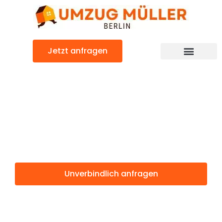
Zum
Inhalt
springen
Jetzt anfragen
Umzugsunternehmen Berlin
Günstiger Celje Umzug
Umzug Berlin
Celje
Unverbindlich anfragen
Weitere Informationen