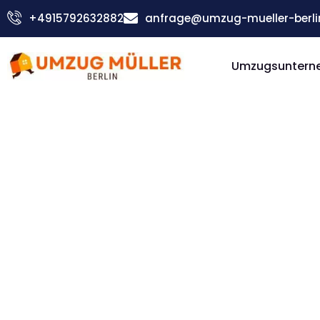
Zum
+4915792632882
anfrage@umzug-mueller-berli
Inhalt
springen
Umzugsunterne
Günstiger Krško Umzug
Umzug Be
Krško