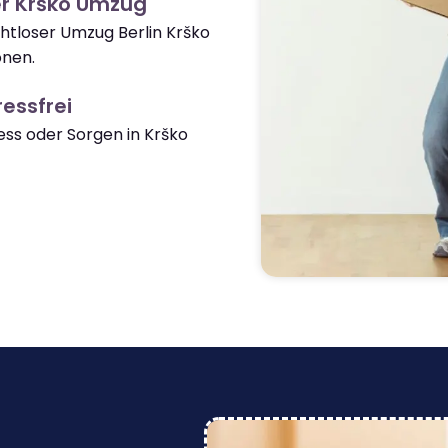
er Krško Umzug
ahtloser Umzug Berlin Krško
onen.
essfrei
ss oder Sorgen in Krško