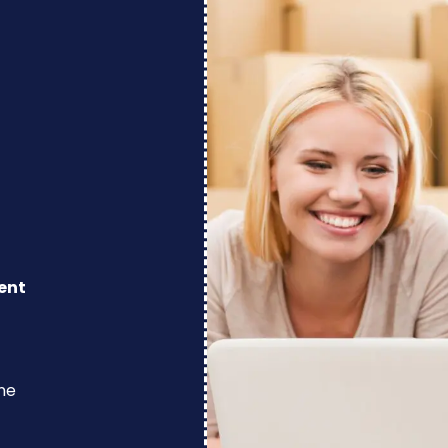
ent
ine