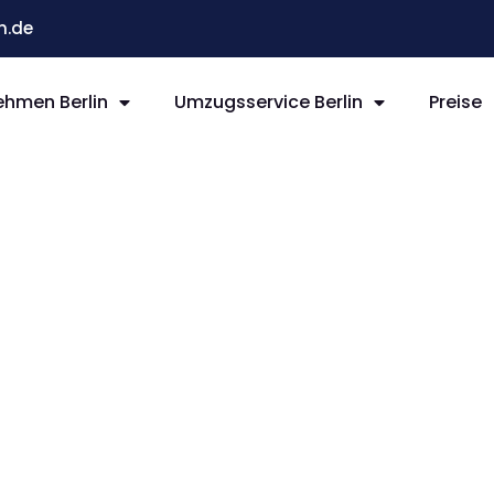
n.de
hmen Berlin
Umzugsservice Berlin
Preise
rlin
das