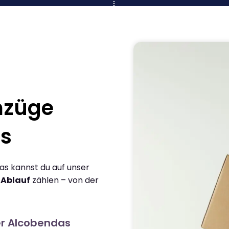
mzüge
as
as kannst du auf unser
 Ablauf
zählen – von der
er Alcobendas