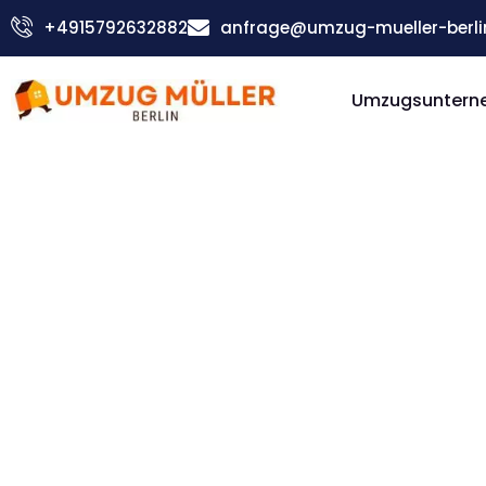
Zum
+4915792632882
anfrage@umzug-mueller-berli
Inhalt
springen
Umzugsunterne
Günstiger Alcobendas Umzug
Umzug Be
Alcoben