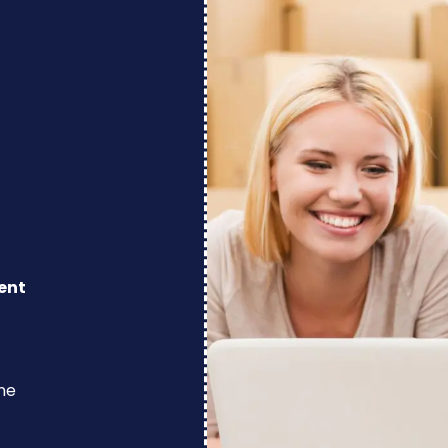
ent
ine