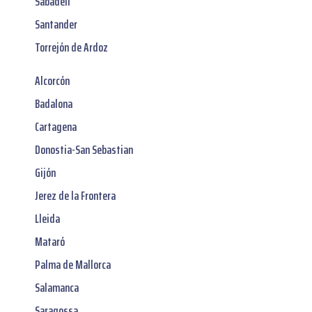
Sabadell
Santander
Torrejón de Ardoz
Alcorcón
Badalona
Cartagena
Donostia-San Sebastian
Gijón
Jerez de la Frontera
Lleida
Mataró
Palma de Mallorca
Salamanca
Saragossa