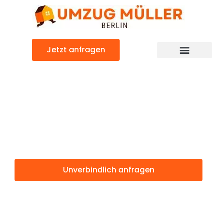
Zum
Inhalt
springen
Jetzt anfragen
Umzugsunternehmen Berlin
Günstiger Dos Hermanas Umzug
Umzug Berlin
Dos Hermanas
Unverbindlich anfragen
Weitere Informationen