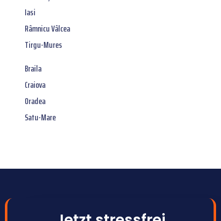
Iasi
Râmnicu Vâlcea
Tirgu-Mures
Braila
Craiova
Oradea
Satu-Mare
Jetzt stressfrei