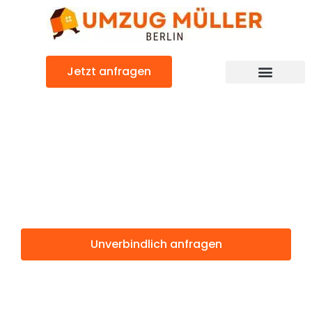
Zum
Inhalt
springen
Jetzt anfragen
Umzugsunternehmen Berlin
Günstiger Bukarest Umzug
Umzug Berlin
Bukarest
Unverbindlich anfragen
Weitere Informationen