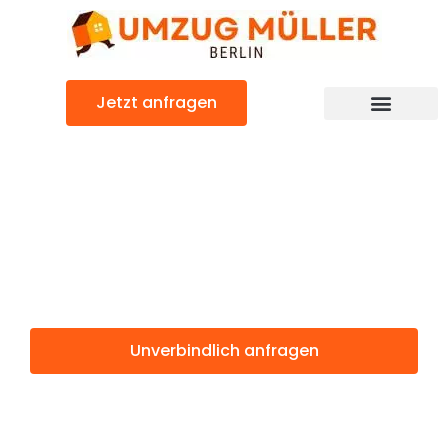
Zum
Inhalt
springen
Jetzt anfragen
Umzugsunternehmen Berlin
Günstiger Constanța Umzug
Umzug Berlin
Constanța
Unverbindlich anfragen
Weitere Informationen