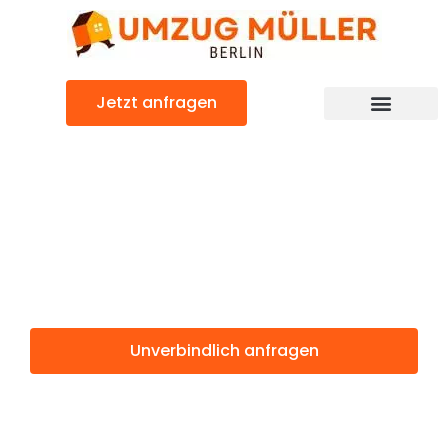
Zum
Inhalt
springen
Jetzt anfragen
Umzugsunternehmen Berlin
Günstiger Oradea Umzug
Umzug Berlin
Oradea
Unverbindlich anfragen
Weitere Informationen