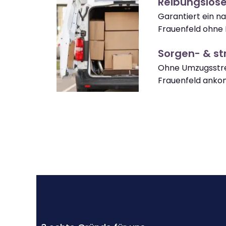
Reibungslose
Garantiert ein n
Frauenfeld ohne 
Sorgen- & str
Ohne Umzugsstre
Frauenfeld ank