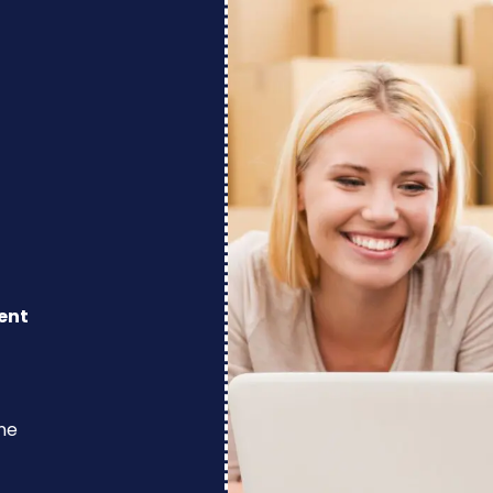
ent
ine