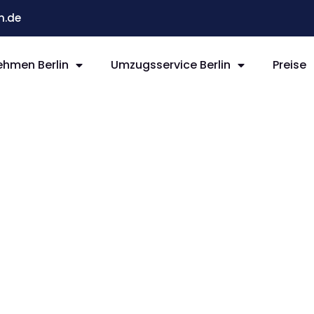
n.de
hmen Berlin
Umzugsservice Berlin
Preise
rlin
ld