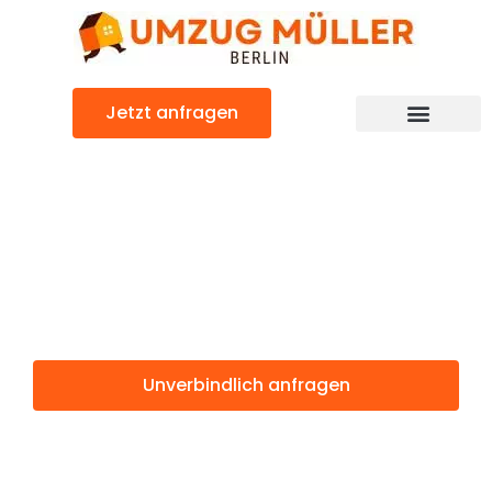
Zum
Inhalt
springen
Jetzt anfragen
Umzugsunternehmen Berlin
Günstiger Wädenswil Umzug
Umzug Berlin
Wädenswil
Unverbindlich anfragen
Weitere Informationen