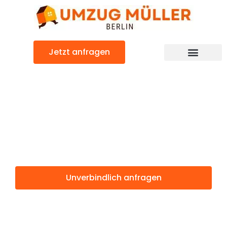
Zum
Inhalt
springen
Jetzt anfragen
Umzugsunternehmen Berlin
Günstiger Belgrad Umzug
Umzug Berlin
Belgrad
Unverbindlich anfragen
Weitere Informationen