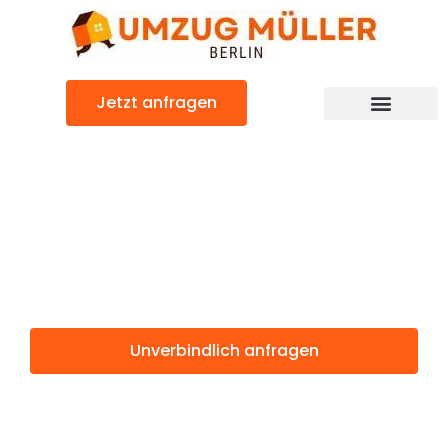
Zum
Inhalt
springen
Jetzt anfragen
Umzugsunternehmen Berlin
Günstiger Leskovac Umzug
Umzug Berlin
Leskovac
Unverbindlich anfragen
Weitere Informationen