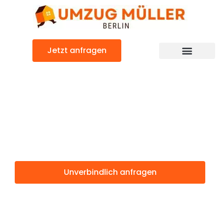
Zum
Inhalt
springen
Jetzt anfragen
Umzugsunternehmen Berlin
Günstiger Cacak Umzug
Umzug Berlin
Cacak
Unverbindlich anfragen
Weitere Informationen