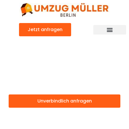
Zum
Inhalt
springen
Jetzt anfragen
Umzugsunternehmen Berlin
Günstiger England Umzug
Umzug Berlin
England
Unverbindlich anfragen
Weitere Informationen