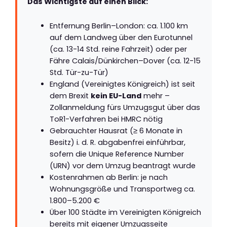
Das Wichtigste auf einen Blick:
Entfernung Berlin–London: ca. 1.100 km
auf dem Landweg über den Eurotunnel
(ca. 13-14 Std. reine Fahrzeit) oder per
Fähre Calais/Dünkirchen–Dover (ca. 12-15
Std. Tür-zu-Tür)
England (Vereinigtes Königreich) ist seit
dem Brexit
kein EU-Land
mehr –
Zollanmeldung fürs Umzugsgut über das
ToR1-Verfahren bei HMRC nötig
Gebrauchter Hausrat (≥ 6 Monate in
Besitz) i. d. R. abgabenfrei einführbar,
sofern die Unique Reference Number
(URN) vor dem Umzug beantragt wurde
Kostenrahmen ab Berlin: je nach
Wohnungsgröße und Transportweg ca.
1.800–5.200 €
Über 100 Städte im Vereinigten Königreich
bereits mit eigener Umzugsseite