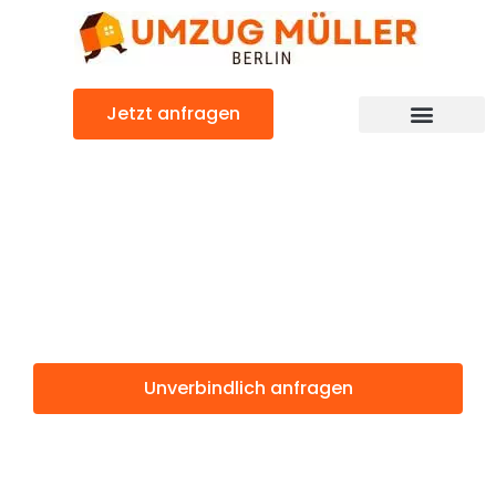
Zum
Inhalt
springen
Jetzt anfragen
Umzugsunternehmen Berlin
Günstiger Southport Umzug
Umzug Berlin
Southport
Unverbindlich anfragen
Weitere Informationen