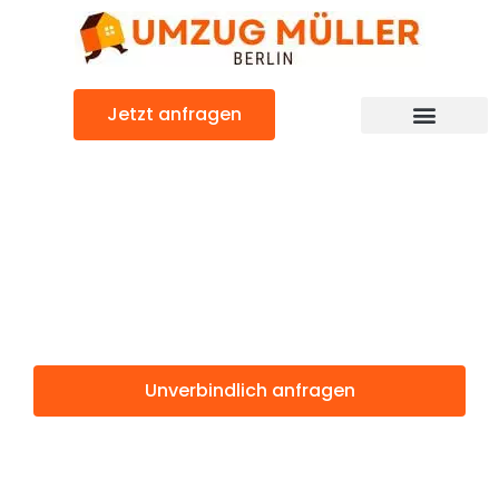
Zum
Inhalt
springen
Jetzt anfragen
Umzugsunternehmen Berlin
Günstiger Scottish Borders Umzug
Umzug Berlin
Scottish Borders
Unverbindlich anfragen
Weitere Informationen