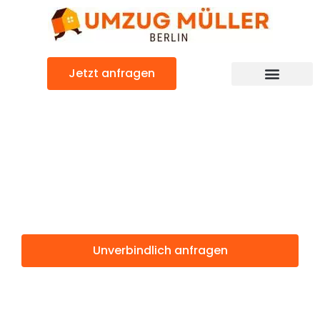
Zum
Inhalt
springen
Jetzt anfragen
Umzugsunternehmen Berlin
Günstiger Aberdeen Umzug
Umzug Berlin
Aberdeen
Unverbindlich anfragen
Weitere Informationen