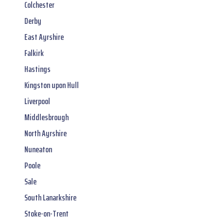
Colchester
Derby
East Ayrshire
Falkirk
Hastings
Kingston upon Hull
Liverpool
Middlesbrough
North Ayrshire
Nuneaton
Poole
Sale
South Lanarkshire
Stoke-on-Trent