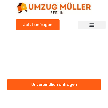
Zum
Inhalt
springen
Jetzt anfragen
Umzugsunternehmen Berlin
Günstiger East Ayrshire Umzug
Umzug Berlin
East Ayrshire
Unverbindlich anfragen
Weitere Informationen