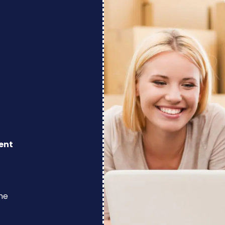
ent
ine