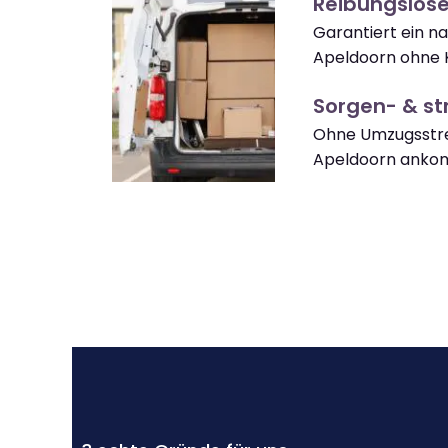
Reibungslos
Garantiert ein n
Apeldoorn ohne 
Sorgen- & str
Ohne Umzugsstre
Apeldoorn anko