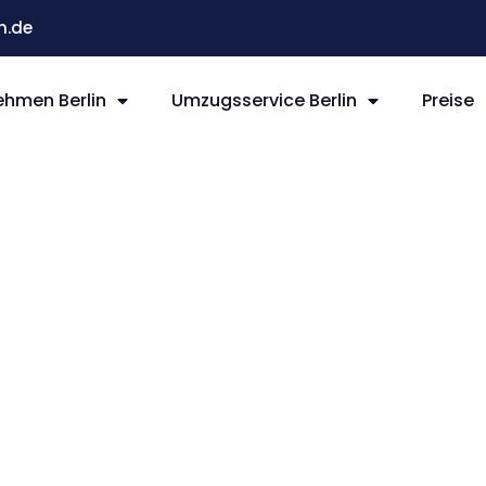
n.de
hmen Berlin
Umzugsservice Berlin
Preise
rlin
rn