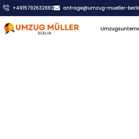
Zum
+4915792632882
anfrage@umzug-mueller-berli
Inhalt
springen
Umzugsunterne
Günstiger Apeldoorn Umzug
Umzug Be
Apeldoo