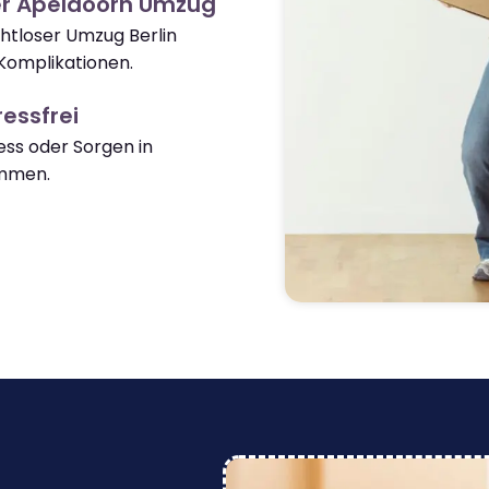
er Apeldoorn Umzug
ahtloser Umzug Berlin
Komplikationen.
essfrei
ss oder Sorgen in
mmen.