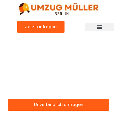
Zum
Inhalt
springen
Jetzt anfragen
Umzugsunternehmen Berlin
Günstiger Heerlen-Kerkrade Umzug
Umzug Berlin
Heerlen-
Kerkrade
Unverbindlich anfragen