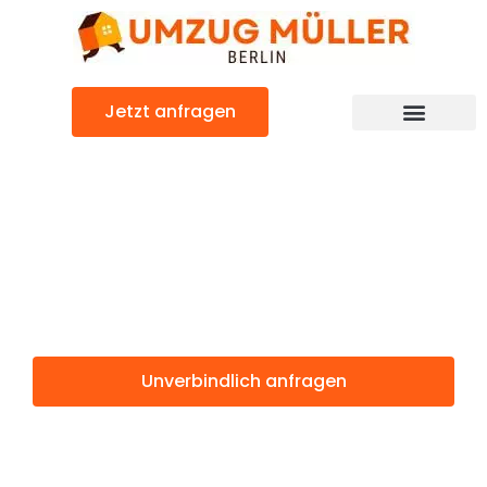
Zum
Inhalt
springen
Jetzt anfragen
Umzugsunternehmen Berlin
Günstiger Leiden Umzug
Umzug Berlin
Leiden
Unverbindlich anfragen
Weitere Informationen