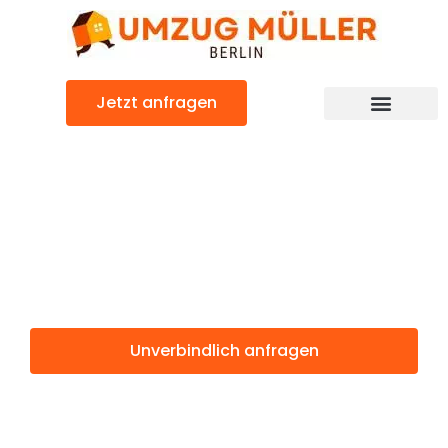
Zum
Inhalt
springen
Jetzt anfragen
Umzugsunternehmen Berlin
Günstiger Maastricht Umzug
Umzug Berlin
Maastricht
Unverbindlich anfragen
Weitere Informationen