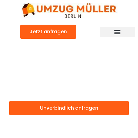
Zum
Inhalt
springen
Jetzt anfragen
Umzugsunternehmen Berlin
Günstiger Paphos Umzug
Umzug Berlin
Paphos
Unverbindlich anfragen
Weitere Informationen