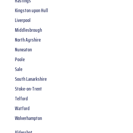
Hastings
Kingston upon Hull
Liverpool
Middlesbrough
North Ayrshire
Nuneaton
Poole
Sale
South Lanarkshire
Stoke-on-Trent
Telford
Watford
Wolverhampton
Aldershot