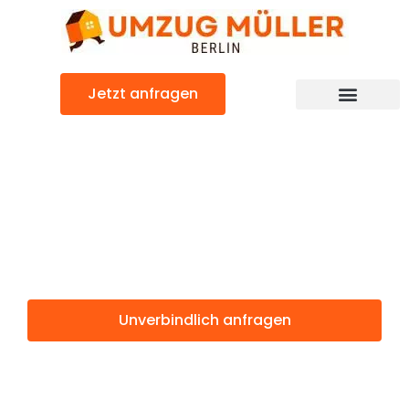
Zum
Inhalt
springen
Jetzt anfragen
Umzugsunternehmen Berlin
Günstiger Brighton Umzug
Umzug Berlin
Brighton
Unverbindlich anfragen
Weitere Informationen