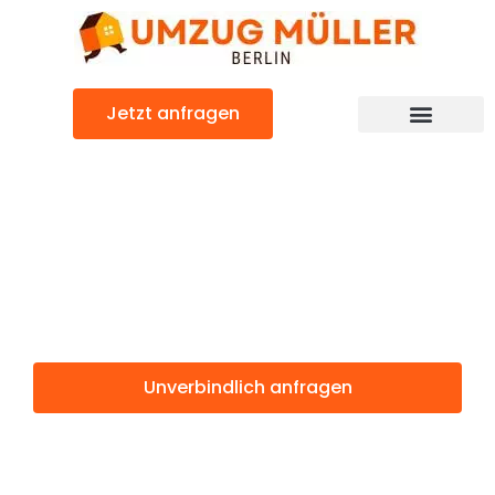
Zum
Inhalt
springen
Jetzt anfragen
Umzugsunternehmen Berlin
Günstiger Essen Umzug
Umzug Berlin
Essen
Unverbindlich anfragen
Weitere Informationen