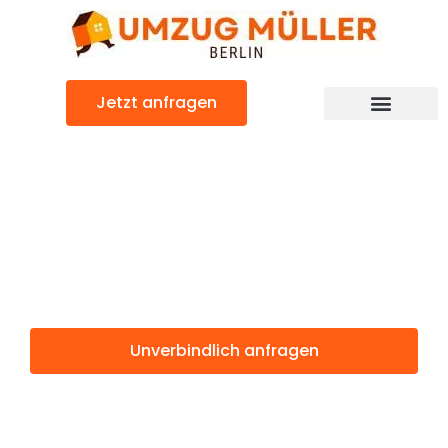
Zum
Inhalt
springen
Jetzt anfragen
Umzugsunternehmen Berlin
Günstiger Kiel Umzug
Umzug Berlin
Kiel
Unverbindlich anfragen
Weitere Informationen