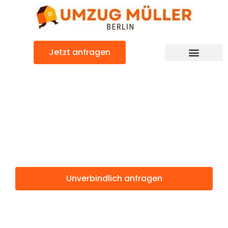
Zum
Inhalt
springen
Jetzt anfragen
Umzugsunternehmen Berlin
Günstiger Trier Umzug
Umzug Berlin
Trier
Unverbindlich anfragen
Weitere Informationen