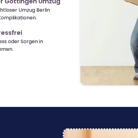
er Göttingen Umzug
ahtloser Umzug Berlin
Komplikationen.
essfrei
ss oder Sorgen in
mmen.