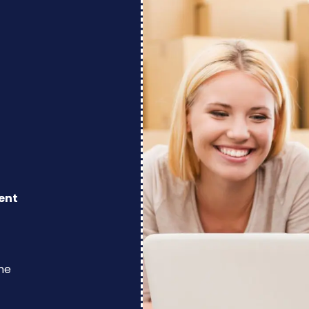
ent
ine