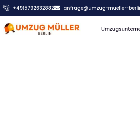
Zum
+4915792632882
anfrage@umzug-mueller-berli
Inhalt
springen
Umzugsunterne
Günstiger Göttingen Umzug
Umzug Be
Göttinge