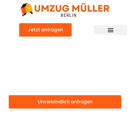
Zum
Inhalt
springen
Jetzt anfragen
Umzugsunternehmen Berlin
Günstiger Mainz Umzug
Umzug Berlin
Mainz
Unverbindlich anfragen
Weitere Informationen